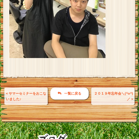
<
サマーセミナーをおこな
一覧に戻る
２０１９年忘年会＼(^o^)
いました♪
／
>