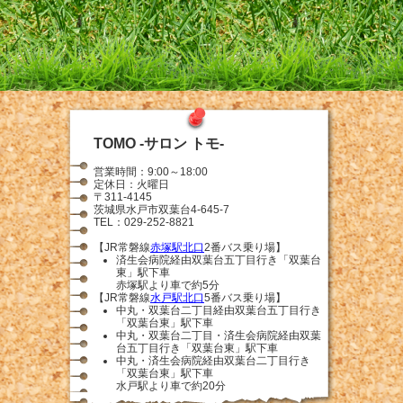
TOMO -サロン トモ-
営業時間：9:00～18:00
定休日：火曜日
〒311-4145
茨城県水戸市双葉台4-645-7
TEL：029-252-8821
【JR常磐線
赤塚駅北口
2番バス乗り場】
済生会病院経由双葉台五丁目行き「双葉台
東」駅下車
赤塚駅より車で約5分
【JR常磐線
水戸駅北口
5番バス乗り場】
中丸・双葉台二丁目経由双葉台五丁目行き
「双葉台東」駅下車
中丸・双葉台二丁目・済生会病院経由双葉
台五丁目行き「双葉台東」駅下車
中丸・済生会病院経由双葉台二丁目行き
「双葉台東」駅下車
水戸駅より車で約20分