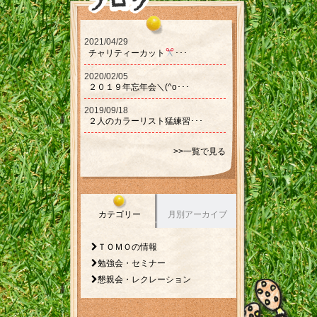
2021/04/29
チャリティーカット‪‪
･･･
2020/02/05
２０１９年忘年会＼(^o･･･
2019/09/18
２人のカラーリスト猛練習･･･
>>一覧で見る
カテゴリー
月別アーカイブ
ＴＯＭＯの情報
勉強会・セミナー
懇親会・レクレーション