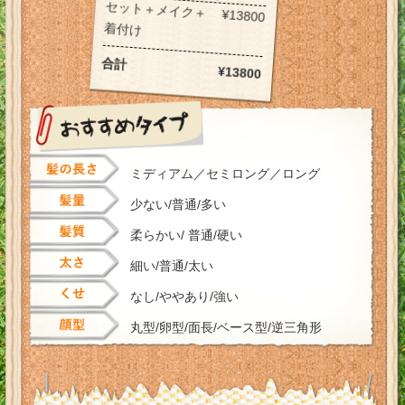
セット＋メイク＋
¥13800
着付け
合計
¥13800
ミディアム
セミロング
ロング
少ない/普通/多い
柔らかい/ 普通/硬い
細い/普通/太い
なし/ややあり/強い
丸型/卵型/面長/ベース型/逆三角形