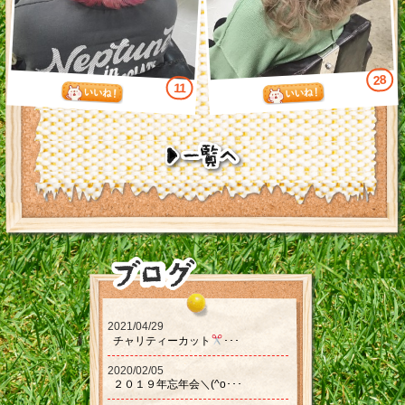
28
11
2021/04/29
チャリティーカット‪‪
･･･
2020/02/05
２０１９年忘年会＼(^o･･･