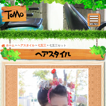
ホーム
>
ヘアスタイル
>
七五三
>
七五三セット