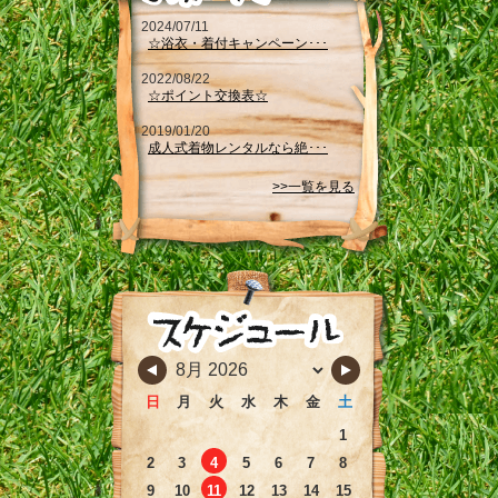
2024/07/11
☆浴衣・着付キャンペーン･･･
2022/08/22
☆ポイント交換表☆
2019/01/20
成人式着物レンタルなら絶･･･
>>一覧を見る
日
月
火
水
木
金
土
1
2
3
4
5
6
7
8
9
10
11
12
13
14
15