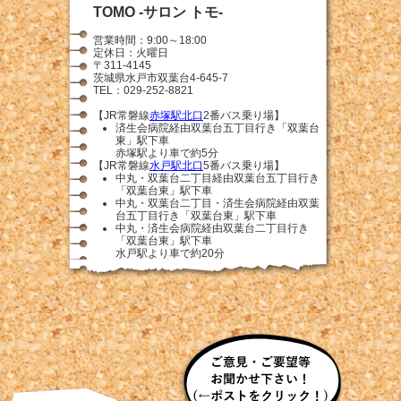
TOMO -サロン トモ-
営業時間：9:00～18:00
定休日：火曜日
〒311-4145
茨城県水戸市双葉台4-645-7
TEL：029-252-8821
【JR常磐線
赤塚駅北口
2番バス乗り場】
済生会病院経由双葉台五丁目行き「双葉台
東」駅下車
赤塚駅より車で約5分
【JR常磐線
水戸駅北口
5番バス乗り場】
中丸・双葉台二丁目経由双葉台五丁目行き
「双葉台東」駅下車
中丸・双葉台二丁目・済生会病院経由双葉
台五丁目行き「双葉台東」駅下車
中丸・済生会病院経由双葉台二丁目行き
「双葉台東」駅下車
水戸駅より車で約20分