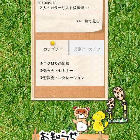
2019/09/18
２人のカラーリスト猛練習･･･
>>一覧で見る
カテゴリー
月別アーカイブ
ＴＯＭＯの情報
勉強会・セミナー
懇親会・レクレーション