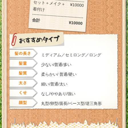
セット＋メイク＋
¥10000
着付け
合計
¥10000
ミディアム
セミロング
ロング
少ない/普通/多い
柔らかい/ 普通/硬い
細い/普通/太い
なし/ややあり/強い
丸型/卵型/面長/ベース型/逆三角形