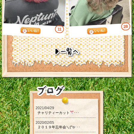
28
11
2021/04/29
チャリティーカット‪‪
･･･
2020/02/05
２０１９年忘年会＼(^o･･･