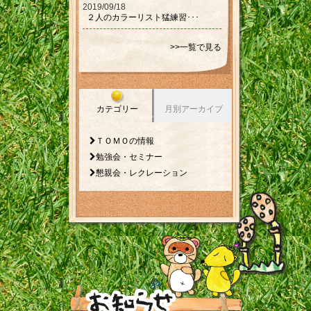
2019/09/18
２人のカラーリスト猛練習･･･
>>一覧で見る
カテゴリー
月別アーカイブ
ＴＯＭＯの情報
勉強会・セミナー
懇親会・レクレーション