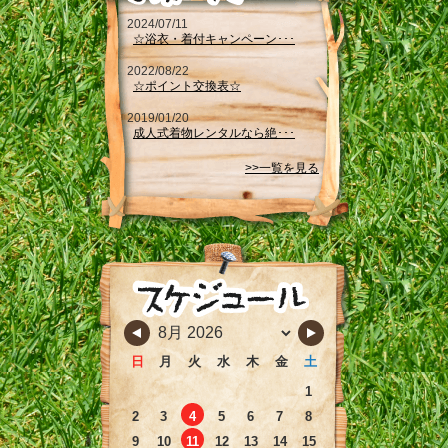
2024/07/11
☆浴衣・着付キャンペーン･･･
2022/08/22
☆ポイント交換表☆
2019/01/20
成人式着物レンタルなら絶･･･
>>一覧を見る
日
月
火
水
木
金
土
1
2
3
4
5
6
7
8
9
10
11
12
13
14
15