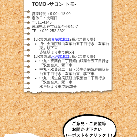
TOMO -サロン トモ-
営業時間：9:00～18:00
定休日：火曜日
〒311-4145
茨城県水戸市双葉台4-645-7
TEL：029-252-8821
【JR常磐線
赤塚駅北口
2番バス乗り場】
済生会病院経由双葉台五丁目行き「双葉台
東」駅下車
赤塚駅より車で約5分
【JR常磐線
水戸駅北口
5番バス乗り場】
中丸・双葉台二丁目経由双葉台五丁目行き
「双葉台東」駅下車
中丸・双葉台二丁目・済生会病院経由双葉
台五丁目行き「双葉台東」駅下車
中丸・済生会病院経由双葉台二丁目行き
「双葉台東」駅下車
水戸駅より車で約20分