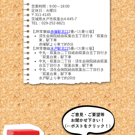
営業時間：9:00～18:00
定休日：火曜日
〒311-4145
茨城県水戸市双葉台4-645-7
TEL：029-252-8821
【JR常磐線
赤塚駅北口
2番バス乗り場】
済生会病院経由双葉台五丁目行き「双葉台
東」駅下車
赤塚駅より車で約5分
【JR常磐線
水戸駅北口
5番バス乗り場】
中丸・双葉台二丁目経由双葉台五丁目行き
「双葉台東」駅下車
中丸・双葉台二丁目・済生会病院経由双葉
台五丁目行き「双葉台東」駅下車
中丸・済生会病院経由双葉台二丁目行き
「双葉台東」駅下車
水戸駅より車で約20分