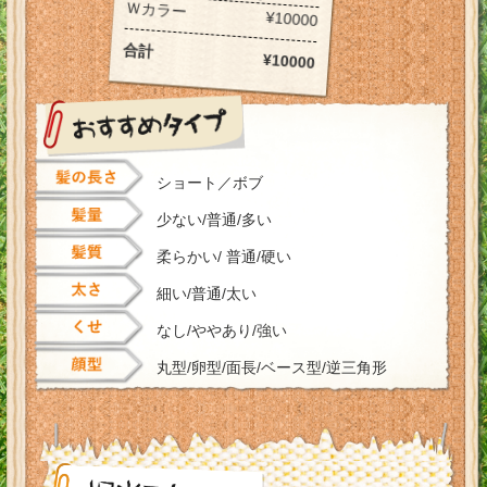
Ｗカラー
¥10000
合計
¥10000
ショート
ボブ
少ない/普通/多い
柔らかい/ 普通/硬い
細い/普通/太い
なし/ややあり/強い
丸型/卵型/面長/ベース型/逆三角形