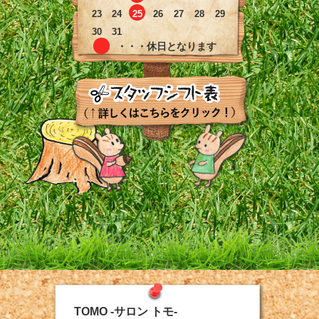
23
24
25
26
27
28
29
30
31
・・・休日となります
TOMO -サロン トモ-