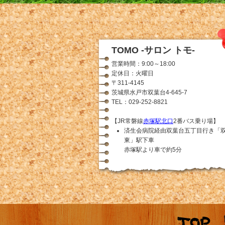
TOMO -サロン トモ-
営業時間：9:00～18:00
定休日：火曜日
〒311-4145
茨城県水戸市双葉台4-645-7
TEL：029-252-8821
【JR常磐線
赤塚駅北口
2番バス乗り場】
済生会病院経由双葉台五丁目行き「
東」駅下車
赤塚駅より車で約5分