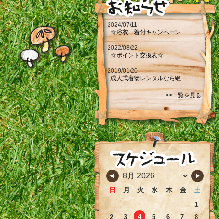
2024/07/11
☆浴衣・着付キャンペーン･･･
2022/08/22
☆ポイント交換表☆
2019/01/20
成人式着物レンタルなら絶･･･
>>一覧を見る
日
月
火
水
木
金
土
1
2
3
4
5
6
7
8