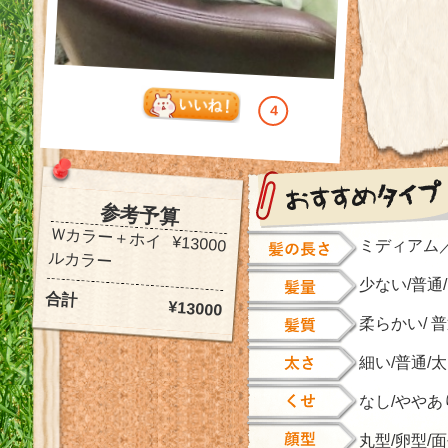
4
参考予算
Ｗカラー＋ホイ
¥13000
ミディアム
ルカラー
少ない/普通
合計
¥13000
柔らかい/ 
細い/普通/
なし/ややあ
丸型/卵型/