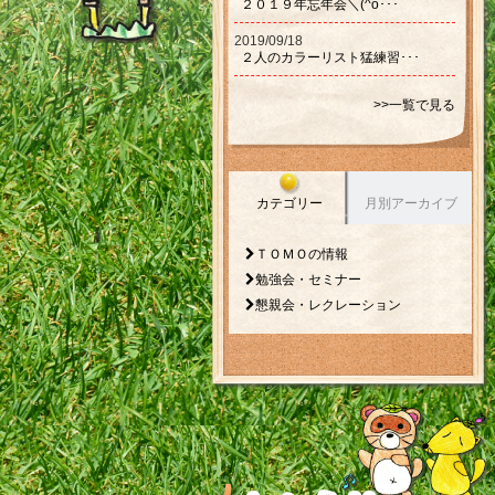
２０１９年忘年会＼(^o･･･
2019/09/18
２人のカラーリスト猛練習･･･
>>一覧で見る
カテゴリー
月別アーカイブ
ＴＯＭＯの情報
勉強会・セミナー
懇親会・レクレーション