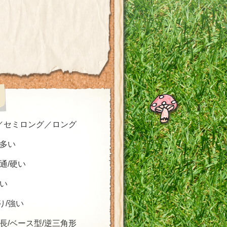
セミロング
ロング
/多い
普通/硬い
太い
り/強い
面長/ベース型/逆三角形