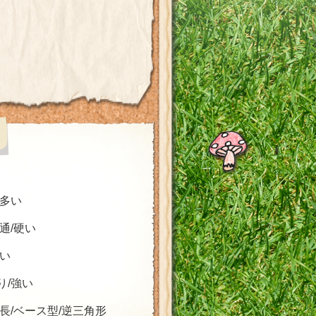
/多い
普通/硬い
太い
り/強い
面長/ベース型/逆三角形