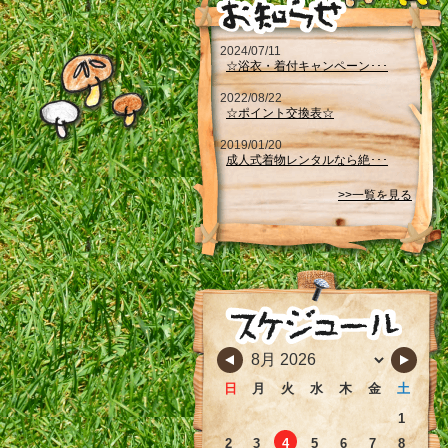
2024/07/11
☆浴衣・着付キャンペーン･･･
2022/08/22
☆ポイント交換表☆
2019/01/20
成人式着物レンタルなら絶･･･
>>一覧を見る
日
月
火
水
木
金
土
1
2
3
4
5
6
7
8