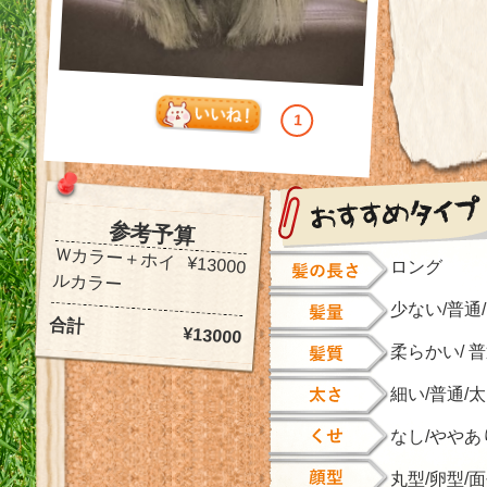
1
参考予算
Ｗカラー＋ホイ
¥13000
ロング
ルカラー
少ない/普通
合計
¥13000
柔らかい/ 
細い/普通/
なし/ややあ
丸型/卵型/