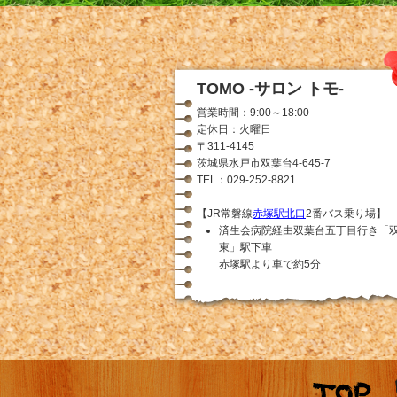
TOMO -サロン トモ-
営業時間：9:00～18:00
定休日：火曜日
〒311-4145
茨城県水戸市双葉台4-645-7
TEL：029-252-8821
【JR常磐線
赤塚駅北口
2番バス乗り場】
済生会病院経由双葉台五丁目行き「
東」駅下車
赤塚駅より車で約5分