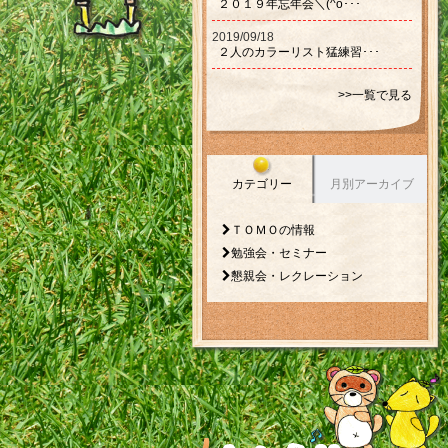
２０１９年忘年会＼(^o･･･
2019/09/18
２人のカラーリスト猛練習･･･
>>一覧で見る
カテゴリー
月別アーカイブ
ＴＯＭＯの情報
勉強会・セミナー
懇親会・レクレーション