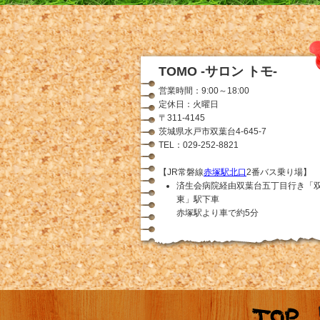
TOMO -サロン トモ-
営業時間：9:00～18:00
定休日：火曜日
〒311-4145
茨城県水戸市双葉台4-645-7
TEL：029-252-8821
【JR常磐線
赤塚駅北口
2番バス乗り場】
済生会病院経由双葉台五丁目行き「
東」駅下車
赤塚駅より車で約5分