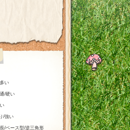
/多い
普通/硬い
太い
り/強い
面長/ベース型/逆三角形