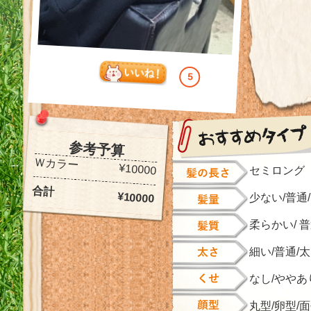
5
参考予算
Ｗカラー
¥10000
セミロング
合計
¥10000
少ない/普通
柔らかい/ 
細い/普通/
なし/ややあ
丸型/卵型/