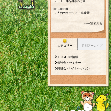
２０１９年忘年会＼(^o･･･
2019/09/18
２人のカラーリスト猛練習･･･
>>一覧で見る
カテゴリー
月別アーカイブ
ＴＯＭＯの情報
勉強会・セミナー
懇親会・レクレーション