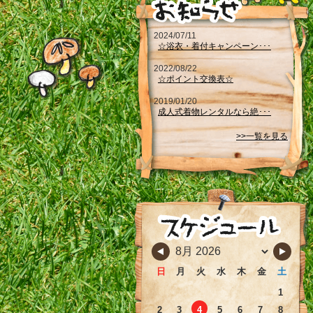
2024/07/11
☆浴衣・着付キャンペーン･･･
2022/08/22
☆ポイント交換表☆
2019/01/20
成人式着物レンタルなら絶･･･
>>一覧を見る
日
月
火
水
木
金
土
1
2
3
4
5
6
7
8