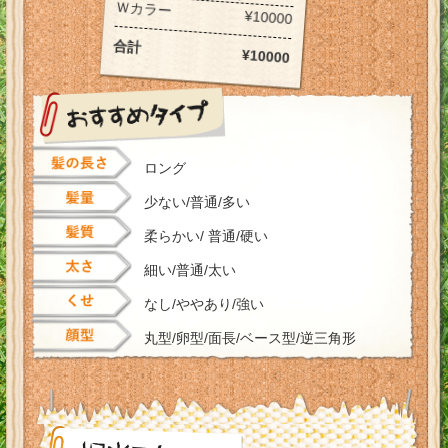
Ｗカラー
¥10000
合計
¥10000
ロング
少ない/普通/多い
柔らかい/ 普通/硬い
細い/普通/太い
なし/ややあり/強い
丸型/卵型/面長/ベース型/逆三角形