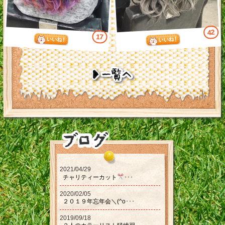
42
17
2021/04/29
チャリティーカット‪‪
･･･
2020/02/05
２０１９年忘年会＼(^o･･･
2019/09/18