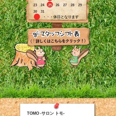
23
24
25
26
27
28
29
30
31
・・・休日となります
TOMO -サロン トモ-