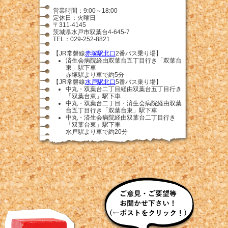
営業時間：9:00～18:00
定休日：火曜日
〒311-4145
茨城県水戸市双葉台4-645-7
TEL：029-252-8821
【JR常磐線
赤塚駅北口
2番バス乗り場】
済生会病院経由双葉台五丁目行き「双葉台
東」駅下車
赤塚駅より車で約5分
【JR常磐線
水戸駅北口
5番バス乗り場】
中丸・双葉台二丁目経由双葉台五丁目行き
「双葉台東」駅下車
中丸・双葉台二丁目・済生会病院経由双葉
台五丁目行き「双葉台東」駅下車
中丸・済生会病院経由双葉台二丁目行き
「双葉台東」駅下車
水戸駅より車で約20分