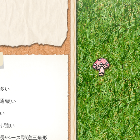
/多い
普通/硬い
太い
り/強い
面長/ベース型/逆三角形