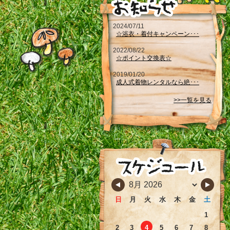
2024/07/11
☆浴衣・着付キャンペーン･･･
2022/08/22
☆ポイント交換表☆
2019/01/20
成人式着物レンタルなら絶･･･
>>一覧を見る
日
月
火
水
木
金
土
1
2
3
4
5
6
7
8