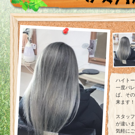
ハイトー
一度バ
ば、そ
来ます！
スタッフ
が違い
気軽にご