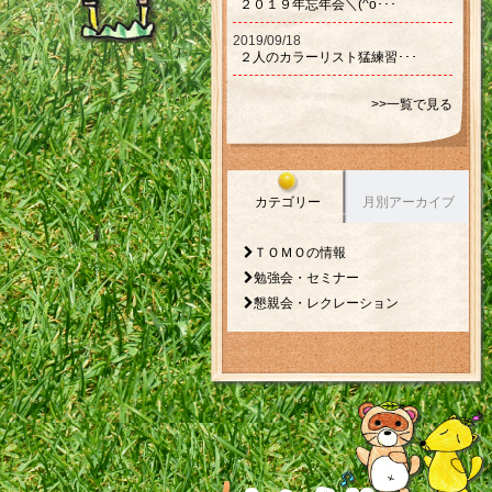
２０１９年忘年会＼(^o･･･
2019/09/18
２人のカラーリスト猛練習･･･
>>一覧で見る
カテゴリー
月別アーカイブ
ＴＯＭＯの情報
勉強会・セミナー
懇親会・レクレーション