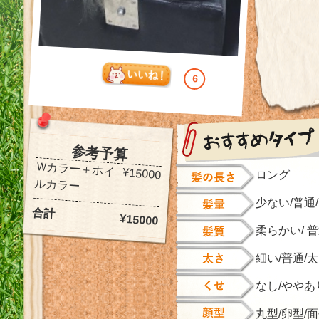
6
参考予算
Ｗカラー＋ホイ
¥15000
ロング
ルカラー
少ない/普通
合計
¥15000
柔らかい/ 
細い/普通/
なし/ややあ
丸型/卵型/