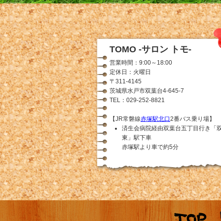
TOMO -サロン トモ-
営業時間：9:00～18:00
定休日：火曜日
〒311-4145
茨城県水戸市双葉台4-645-7
TEL：029-252-8821
【JR常磐線
赤塚駅北口
2番バス乗り場】
済生会病院経由双葉台五丁目行き「
東」駅下車
赤塚駅より車で約5分