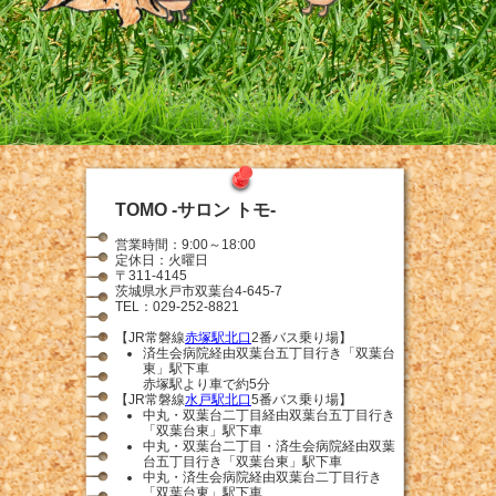
TOMO -サロン トモ-
営業時間：9:00～18:00
定休日：火曜日
〒311-4145
茨城県水戸市双葉台4-645-7
TEL：029-252-8821
【JR常磐線
赤塚駅北口
2番バス乗り場】
済生会病院経由双葉台五丁目行き「双葉台
東」駅下車
赤塚駅より車で約5分
【JR常磐線
水戸駅北口
5番バス乗り場】
中丸・双葉台二丁目経由双葉台五丁目行き
「双葉台東」駅下車
中丸・双葉台二丁目・済生会病院経由双葉
台五丁目行き「双葉台東」駅下車
中丸・済生会病院経由双葉台二丁目行き
「双葉台東」駅下車