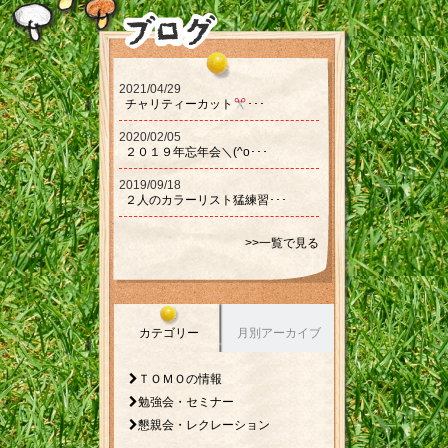
2021/04/29
チャリティーカット‪‪
･･･
2020/02/05
２０１９年忘年会＼(^o･･･
2019/09/18
２人のカラーリスト猛練習･･･
>>一覧で見る
カテゴリー
月別アーカイブ
ＴＯＭＯの情報
勉強会・セミナー
懇親会・レクレーション