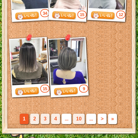
34
15
12
15
9
1
2
3
4
...
10
...
>
»