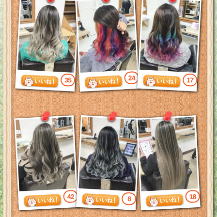
24
35
17
42
18
8