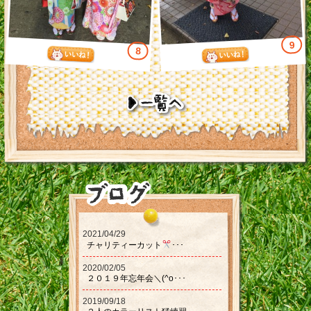
9
8
2021/04/29
チャリティーカット‪‪
･･･
2020/02/05
２０１９年忘年会＼(^o･･･
2019/09/18