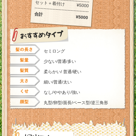
セット＋着付け
¥5000
合計
¥5000
セミロング
少ない/普通/多い
柔らかい/ 普通/硬い
細い/普通/太い
なし/ややあり/強い
丸型/卵型/面長/ベース型/逆三角形