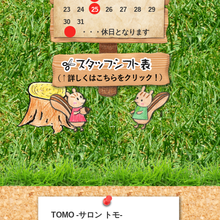
23
24
25
26
27
28
29
30
31
・・・休日となります
TOMO -サロン トモ-