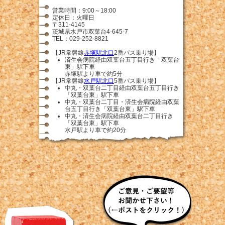
営業時間：9:00～18:00
定休日：火曜日
〒311-4145
茨城県水戸市双葉台4-645-7
TEL：029-252-8821
【JR常磐線
赤塚駅北口
2番バス乗り場】
済生会病院経由双葉台五丁目行き「双葉台
東」駅下車
赤塚駅より車で約5分
【JR常磐線
水戸駅北口
5番バス乗り場】
中丸・双葉台二丁目経由双葉台五丁目行き
「双葉台東」駅下車
中丸・双葉台二丁目・済生会病院経由双葉
台五丁目行き「双葉台東」駅下車
中丸・済生会病院経由双葉台二丁目行き
「双葉台東」駅下車
水戸駅より車で約20分